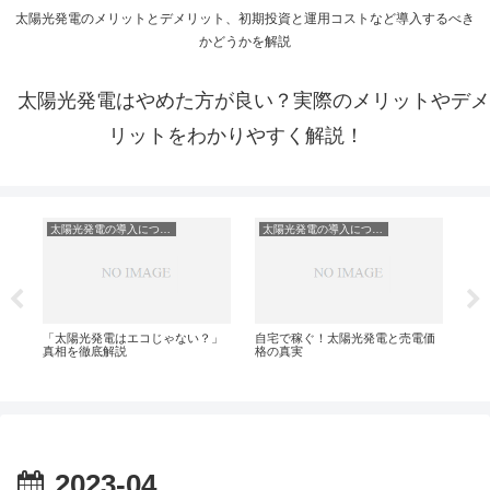
太陽光発電のメリットとデメリット、初期投資と運用コストなど導入するべき
かどうかを解説
太陽光発電はやめた方が良い？実際のメリットやデメ
リットをわかりやすく解説！
太陽光発電の導入について
太陽光発電の導入について
：
「太陽光発電はエコじゃない？」
自宅で稼ぐ！太陽光発電と売電価
太
真相を徹底解説
格の真実
ナ
2023-04