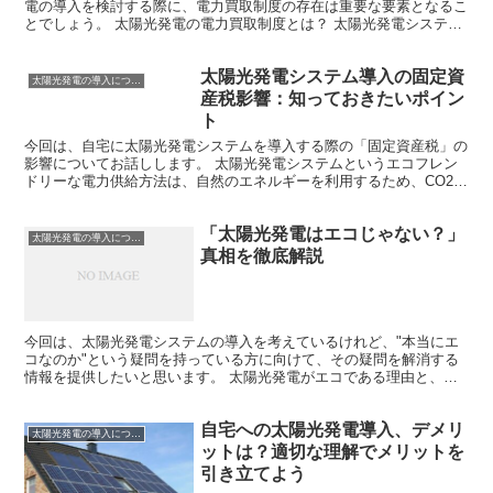
電の導入を検討する際に、電力買取制度の存在は重要な要素となるこ
とでしょう。 太陽光発電の電力買取制度とは？ 太陽光発電システム
を導入する一つのメリットとして、「余剰電力の買取」が...
太陽光発電システム導入の固定資
太陽光発電の導入について
産税影響：知っておきたいポイン
ト
今回は、自宅に太陽光発電システムを導入する際の「固定資産税」の
影響についてお話しします。 太陽光発電システムというエコフレン
ドリーな電力供給方法は、自然のエネルギーを利用するため、CO2の
排出量を削減し、地球環境の保護に貢献しています。 多...
「太陽光発電はエコじゃない？」
太陽光発電の導入について
真相を徹底解説
今回は、太陽光発電システムの導入を考えているけれど、"本当にエ
コなのか"という疑問を持っている方に向けて、その疑問を解消する
情報を提供したいと思います。 太陽光発電がエコである理由と、エ
コでないと感じる人々の主張を比較し、その真相を明らかに...
自宅への太陽光発電導入、デメリ
太陽光発電の導入について
ットは？適切な理解でメリットを
引き立てよう