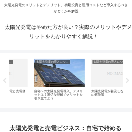
太陽光発電のメリットとデメリット、初期投資と運用コストなど導入するべき
かどうかを解説
太陽光発電はやめた方が良い？実際のメリットやデメ
リットをわかりやすく解説！
太陽光発電の導入について
太陽光発電の導入について
価
自宅への太陽光発電導入、デメリ
太陽光発電が普及しない理由とそ
自
ットは？適切な理解でメリットを
の解決策
そ
引き立てよう
太陽光発電と売電ビジネス：自宅で始める