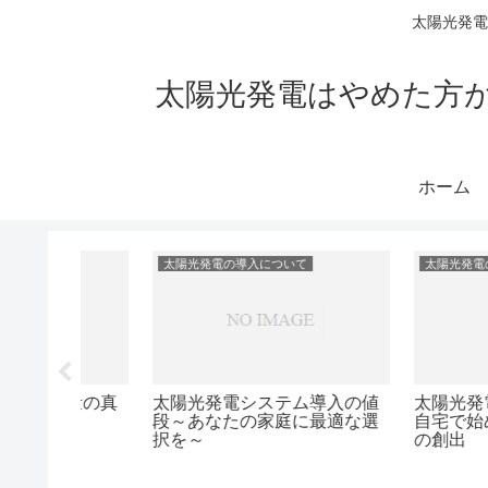
太陽光発電
太陽光発電はやめた方
ホーム
太陽光発電の導入について
太陽光発電の導入につ
太陽光発電が本当にエコなの
価格別！自宅へ
か？真実を探る
システム導入ガ
を活用
の選び方
テム導入