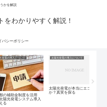
うかを解説
トをわかりやすく解説！
イバシーポリシー
入について
太陽光発電の導入について
太陽光発
光発電導入で新た
太陽光発電とパワーコンディ
2023
拓する！
ショナー：エネルギー自給の
ム導入
鍵