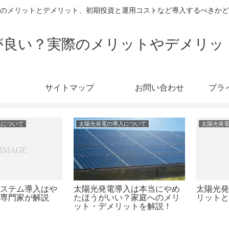
のメリットとデメリット、初期投資と運用コストなど導入するべきかど
が良い？実際のメリットやデメリッ
サイトマップ
お問い合わせ
プラ
いて
太陽光発電の導入について
太陽光発電の導
電池導入のメ
自宅でエコ生活！太陽光発電
自宅での太
ットを解説
システムの価格とメリット
置費用とそ
く解説