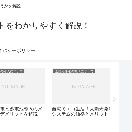
うかを解説
トをわかりやすく解説！
イバシーポリシー
入について
太陽光発電の導入について
太陽光発
陽光発電導入！設
太陽光発電システムの寿命が
のメリットを詳し
来たら？正しい対応法を学ぶ
インボ
発電：
能なエ