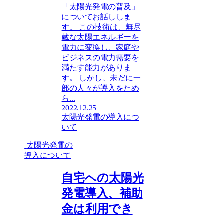
「太陽光発電の普及」
についてお話ししま
す。 この技術は、無尽
蔵な太陽エネルギーを
電力に変換し、家庭や
ビジネスの電力需要を
満たす能力がありま
す。 しかし、未だに一
部の人々が導入をため
ら...
2022.12.25
太陽光発電の導入につ
いて
太陽光発電の
導入について
自宅への太陽光
発電導入、補助
金は利用でき