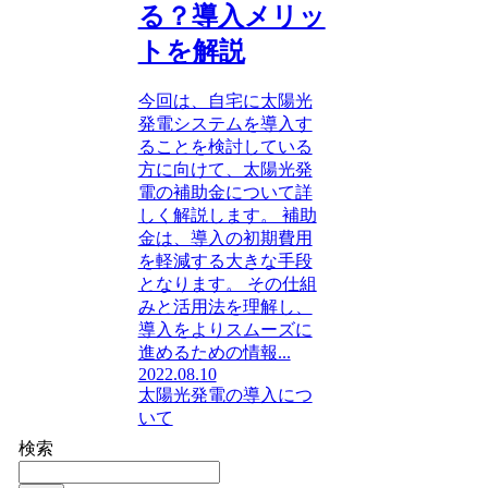
る？導入メリッ
トを解説
今回は、自宅に太陽光
発電システムを導入す
ることを検討している
方に向けて、太陽光発
電の補助金について詳
しく解説します。 補助
金は、導入の初期費用
を軽減する大きな手段
となります。 その仕組
みと活用法を理解し、
導入をよりスムーズに
進めるための情報...
2022.08.10
太陽光発電の導入につ
いて
検索