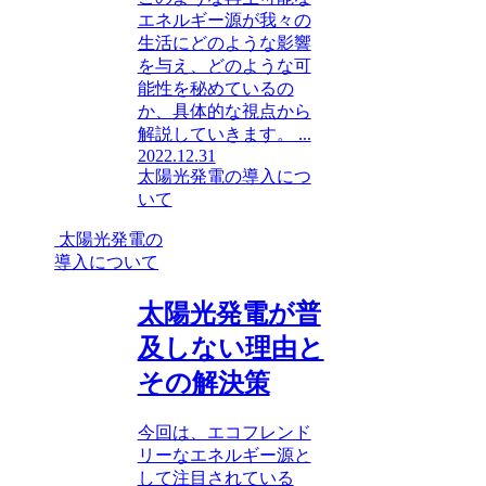
エネルギー源が我々の
生活にどのような影響
を与え、どのような可
能性を秘めているの
か、具体的な視点から
解説していきます。 ...
2022.12.31
太陽光発電の導入につ
いて
太陽光発電の
導入について
太陽光発電が普
及しない理由と
その解決策
今回は、エコフレンド
リーなエネルギー源と
して注目されている