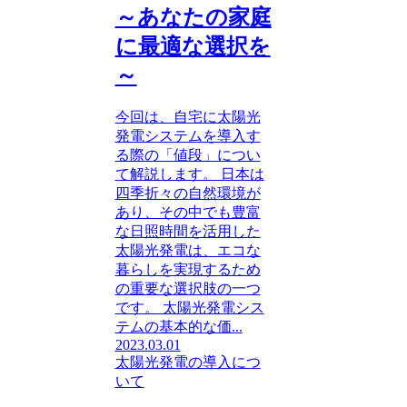
～あなたの家庭
に最適な選択を
～
今回は、自宅に太陽光
発電システムを導入す
る際の「値段」につい
て解説します。 日本は
四季折々の自然環境が
あり、その中でも豊富
な日照時間を活用した
太陽光発電は、エコな
暮らしを実現するため
の重要な選択肢の一つ
です。 太陽光発電シス
テムの基本的な価...
2023.03.01
太陽光発電の導入につ
いて