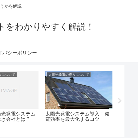
うかを解説
トをわかりやすく解説！
イバシーポリシー
入について
太陽光発電の導入について
太陽光発
と売電ビジネス：
新築住宅への太陽光発電シス
DIYで
るエコエネルギー
テム義務化の背景と利点
導入し
ギーラ