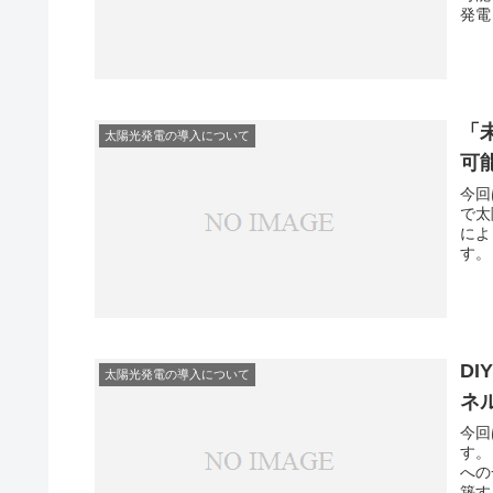
発電
「
太陽光発電の導入について
可
今回
で太
によ
す。
D
太陽光発電の導入について
ネ
今回
す。
への
築す