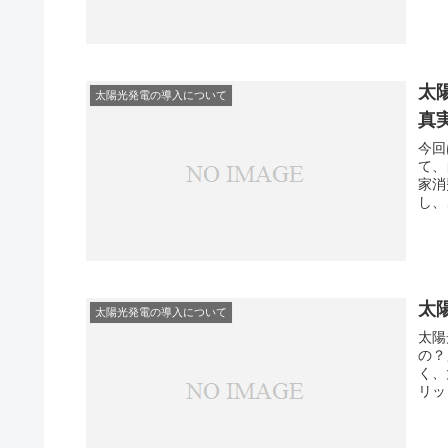
太
太陽光発電の導入について
真
今回
て、
家消
し、
太
太陽光発電の導入について
太陽
の？
く、
リッ