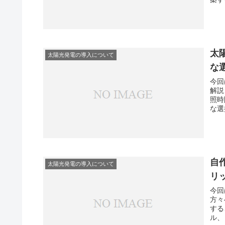
太
太陽光発電の導入について
な
今回
解説
照時
な選
自
太陽光発電の導入について
リ
今回
方々
する
ル、