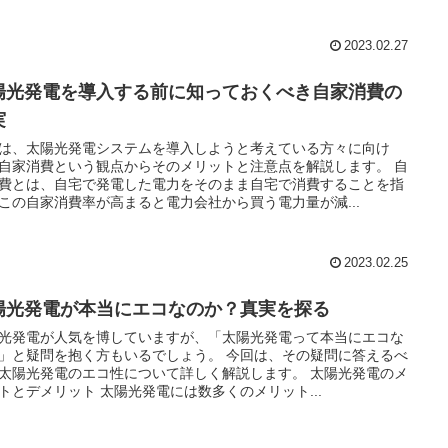
2023.02.27
陽光発電を導入する前に知っておくべき自家消費の
実
は、太陽光発電システムを導入しようと考えている方々に向け
自家消費という観点からそのメリットと注意点を解説します。 自
費とは、自宅で発電した電力をそのまま自宅で消費することを指
この自家消費率が高まると電力会社から買う電力量が減...
2023.02.25
陽光発電が本当にエコなのか？真実を探る
光発電が人気を博していますが、「太陽光発電って本当にエコな
」と疑問を抱く方もいるでしょう。 今回は、その疑問に答えるべ
太陽光発電のエコ性について詳しく解説します。 太陽光発電のメ
トとデメリット 太陽光発電には数多くのメリット...