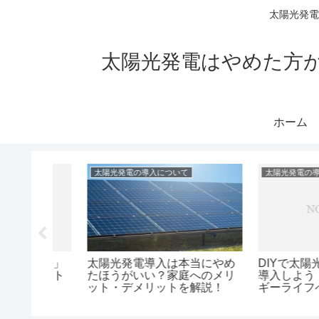
太陽光発電
太陽光発電はやめた方
ホーム
太陽光発電の導入について
太陽光発電の導入につ
当にやめ
DIYで太陽光発電システムを
太陽光発電シス
へのメリ
導入しよう！～自由なエネル
ばい？真相を専
解説！
ギーライフへの第一歩～