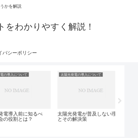
うかを解説
トをわかりやすく解説！
イバシーポリシー
入について
太陽光発電の導入について
太陽光発
が普及しない理由
「未来はない」なんて言わせ
太陽光
策
ない！自宅太陽光発電の可能
し、安
性
活へ