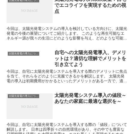
太陽光発電の導入について
でエコライフを実現するための視
点
今回は、太陽光発電システムの導入を検討している方向けに、太陽光
発電の今後の展望についてご紹介します。 このような再生可能なエ
ネルギー源が我々の生活にどのような影響を与え、どのような可能性
を秘めているのか、具体的な視点から解説していきます。 ...
自宅への太陽光発電導入、デメリ
太陽光発電の導入について
ットは？適切な理解でメリットを
引き立てよう
今回は、自宅に太陽光発電システムを導入する際のデメリットに焦点
を当て、それらをどのように克服できるかを解説します。 太陽光発
電の導入は初期費用がかかるといったデメリットがある一方で、適切
な理解と対策を行えば大きなメリットを享受できます。 太...
太陽光発電システム導入の値段～
太陽光発電の導入について
あなたの家庭に最適な選択を～
今回は、自宅に太陽光発電システムを導入する際の「値段」について
解説します。 日本は四季折々の自然環境があり、その中でも豊富な