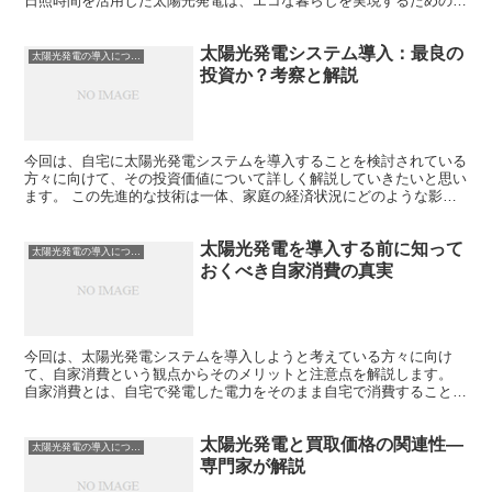
日照時間を活用した太陽光発電は、エコな暮らしを実現するための重
要な選択肢の一つです。 太陽光発電システムの基本的な価...
太陽光発電システム導入：最良の
太陽光発電の導入について
投資か？考察と解説
今回は、自宅に太陽光発電システムを導入することを検討されている
方々に向けて、その投資価値について詳しく解説していきたいと思い
ます。 この先進的な技術は一体、家庭の経済状況にどのような影響
を及ぼすのでしょうか。 また、そのリターンは期待するほ...
太陽光発電を導入する前に知って
太陽光発電の導入について
おくべき自家消費の真実
今回は、太陽光発電システムを導入しようと考えている方々に向け
て、自家消費という観点からそのメリットと注意点を解説します。
自家消費とは、自宅で発電した電力をそのまま自宅で消費することを
指し、この自家消費率が高まると電力会社から買う電力量が減...
太陽光発電と買取価格の関連性―
太陽光発電の導入について
専門家が解説